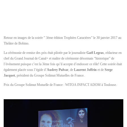
Retour en images de la soirée ” 3ème édition Trophées Caractères” le 30 janvier 2017 au
Théâtre de Bobino.
La cérémonie de remise des prix était pilotée par le journaliste
Gaël Legras
, rédacteur en
chef du Grand Journal de Canal+ et maître de cérémonie désormais “historique” de
l’événement puisque c’est la 3ème fois qu’il accepte d’endosser ce rôle! Cette soirée était
également placée sous l’égide d’
Audrey Pulvar
, de
Laurent Joffrin
et de
Serge
Jacquet
, président du Groupe Solimut Mutuelles de France.
Prix du Groupe Solimut Mutuelle de France : WITOA INPACT ADOM à Toulouse.