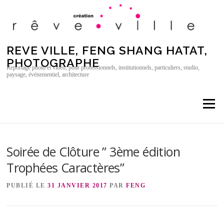
Aller au contenu
REVE VILLE, FENG SHANG HATAT,
PHOTOGRAPHE
Reportage photo et vidéo, pour professionnels, institutionnels, particuliers, studio,
paysage, événementiel, architecture
Menu
Soirée de Clôture ” 3ème édition
Trophées Caractères”
PUBLIÉ LE
31 JANVIER 2017
PAR
FENG