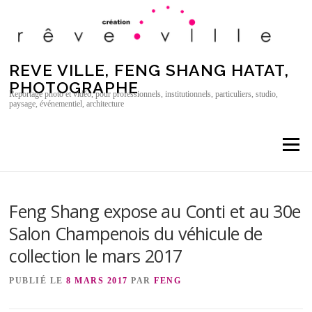
Aller au contenu
REVE VILLE, FENG SHANG HATAT,
PHOTOGRAPHE
Reportage photo et vidéo, pour professionnels, institutionnels, particuliers, studio,
paysage, événementiel, architecture
Menu
Feng Shang expose au Conti et au 30e
Salon Champenois du véhicule de
collection le mars 2017
PUBLIÉ LE
8 MARS 2017
PAR
FENG