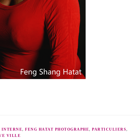
 INTERNE
,
FENG HATAT PHOTOGRAPHE
,
PARTICULIERS
,
VE VILLE