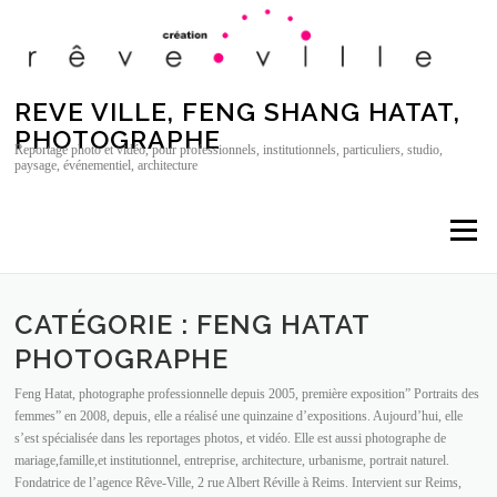
Aller au contenu
REVE VILLE, FENG SHANG HATAT,
PHOTOGRAPHE
Reportage photo et vidéo, pour professionnels, institutionnels, particuliers, studio,
paysage, événementiel, architecture
Menu
CATÉGORIE : FENG HATAT
PHOTOGRAPHE
Feng Hatat, photographe professionnelle depuis 2005, première exposition” Portraits des
femmes” en 2008, depuis, elle a réalisé une quinzaine d’expositions. Aujourd’hui, elle
s’est spécialisée dans les reportages photos, et vidéo. Elle est aussi photographe de
mariage,famille,et institutionnel, entreprise, architecture, urbanisme, portrait naturel.
Fondatrice de l’agence Rêve-Ville, 2 rue Albert Réville à Reims. Intervient sur Reims,